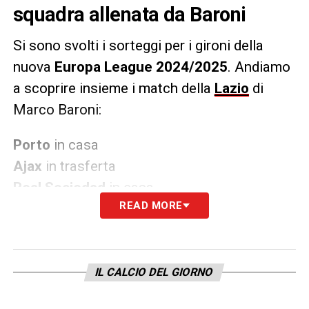
squadra allenata da Baroni
Si sono svolti i sorteggi per i gironi della
nuova
Europa League
2024/2025
.
Andiamo
a scoprire insieme i match della
Lazio
di
Marco Baroni:
Porto
in casa
Ajax
in trasferta
Real Sociedad
in casa
READ MORE
Braga
in trasferta
Ludogorets
in casa
Dinamo Kiev
in trasferta
Nizza
in casa
IL CALCIO DEL GIORNO
Twente
in trasferta