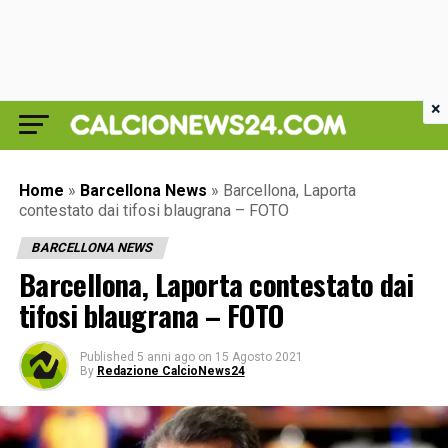
×
Home
»
Barcellona News
»
Barcellona, Laporta
contestato dai tifosi blaugrana – FOTO
BARCELLONA NEWS
Barcellona, Laporta contestato dai
tifosi blaugrana – FOTO
Published
5 anni ago
on
15 Agosto 2021
By
Redazione CalcioNews24