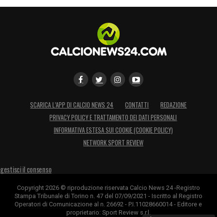
SCARICA L’APP DI CALCIO NEWS 24
CONTATTI
REDAZIONE
PRIVACY POLICY E TRATTAMENTO DEI DATI PERSONALI
INFORMATIVA ESTESA SUI COOKIE (COOKIE POLICY)
NETWORK SPORT REVIEW
gestisci il consenso
Copyright 2026 © riproduzione riservata Calcio News 24 -Registro
Stampa Tribunale di Torino n. 47 del 07/09/2021 - Iscritto al Registro
Operatori di Comunicazione al n. 26692 - P.I.11028660014 - Editore e
proprietario: Sport Review s.r.l.