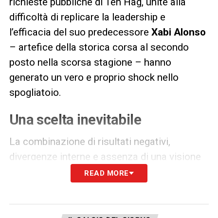
richieste pubbliche di Ten Hag, unite alla
difficoltà di replicare la leadership e
l’efficacia del suo predecessore
Xabi Alonso
– artefice della storica corsa al secondo
posto nella scorsa stagione – hanno
generato un vero e proprio shock nello
spogliatoio.
Una scelta inevitabile
La combinazione di risultati negativi,
divergenze interne e assenza di una visione
condivisa ha reso impossibile proseguire la
READ MORE
collaborazione. Ora il Bayer Leverkusen è
alla ricerca di un nuovo allenatore capace di
riportare stabilità e competitività, con diversi