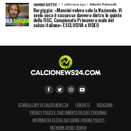
1 settimana ago
Alberto Petrosilli
HANNO DETTO
Bargiggia: «Mancini voleva solo la Nazionale. Vi
svelo cosa è successo davvero dietro le quinte
della FIGC. Campionato Primavera male del
calcio italiano» ESCLUSIVA e VIDEO
SCARICA L’APP DI CALCIO NEWS 24
CONTATTI
REDAZIONE
PRIVACY POLICY E TRATTAMENTO DEI DATI PERSONALI
INFORMATIVA ESTESA SUI COOKIE (COOKIE POLICY)
NETWORK SPORT REVIEW