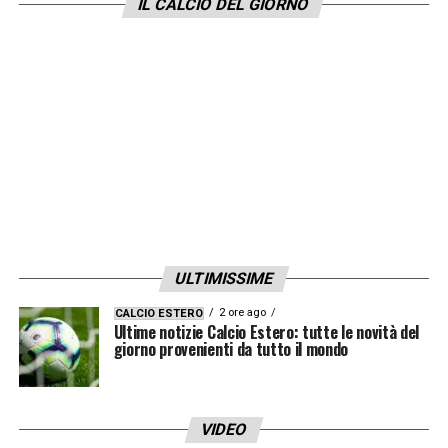
IL CALCIO DEL GIORNO
nomi già circolanti tra i media tedeschi.
Per Ten Hag, reduce dalla deludente
esperienza al
Manchester United
in Premier
League, si tratta di un brusco stop alle
ambizioni di rilancio. Il suo futuro
professionale resta incerto, mentre il club
tedesco punta a voltare pagina rapidamente
per non compromettere la stagione.
ULTIMISSIME
2 ore ago
CALCIO ESTERO
LA PLAYLIST DELLE NOSTRE TOP NEWS
Ultime notizie Calcio Estero: tutte le novità del
giorno provenienti da tutto il mondo
VIDEO