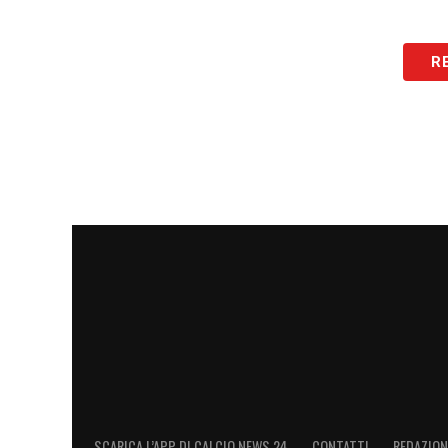
R
SCARICA L’APP DI CALCIO NEWS 24
CONTATTI
REDAZION