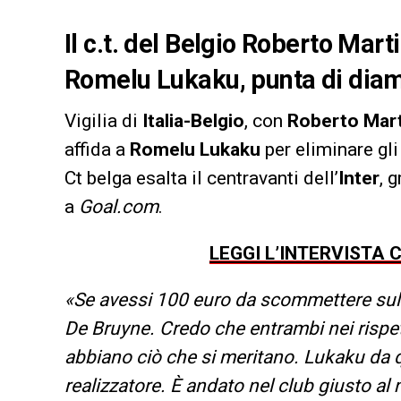
Il c.t. del Belgio Roberto Mart
Romelu Lukaku, punta di diama
Vigilia di
Italia-Belgio
, con
Roberto Mar
affida a
Romelu Lukaku
per eliminare gli
Ct belga esalta il centravanti dell’
Inter
, 
a
Goal.com
.
LEGGI L’INTERVISTA
«Se avessi 100 euro da scommettere sul 
De Bruyne. Credo che entrambi nei rispett
abbiano ciò che si meritano. Lukaku da q
realizzatore. È andato nel club giusto a