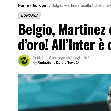
Home
»
Europei
»
Belgio, Martinez esalta Lukaku: «Da
EUROPEI
Belgio, Martinez
d’oro! All’Inter è
Published
5 anni ago
on
1 Luglio 2021
By
Redazione CalcioNews24