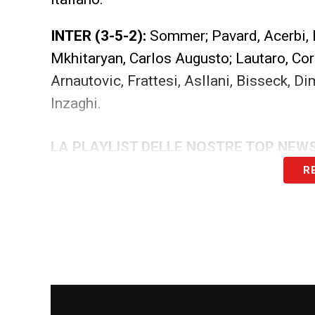
INTER (3-5-2):
Sommer; Pavard, Acerbi, B
Mkhitaryan, Carlos Augusto; Lautaro, Co
Arnautovic, Frattesi, Asllani, Bisseck, 
Inzaghi.
LA PLAYLIST DELLE NOSTRE TOP NEW
R