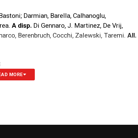
astoni; Darmian, Barella, Calhanoglu,
rrea.
A disp.
Di Gennaro, J. Martinez, De Vrij,
Dimarco, Berenbruch, Cocchi, Zalewski, Taremi.
All.
S
EAD MORE