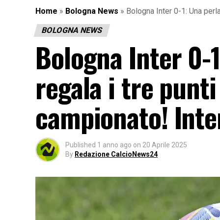
Home
»
Bologna News
»
Bologna Inter 0-1: Una perla
BOLOGNA NEWS
Bologna Inter 0-1
regala i tre punti
campionato! Inter
Published
1 anno ago
on
20 Aprile 2025
By
Redazione CalcioNews24