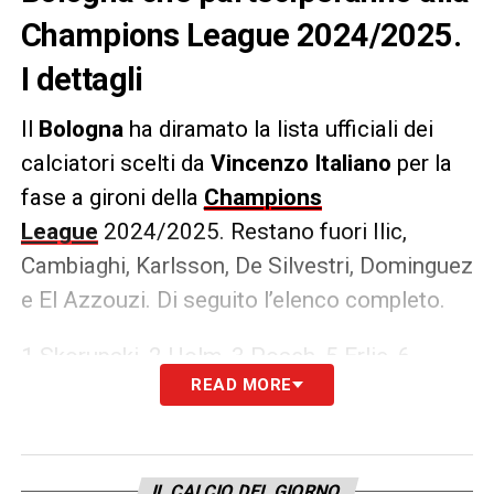
Champions League 2024/2025.
I dettagli
Il
Bologna
ha diramato la lista ufficiali dei
calciatori scelti da
Vincenzo Italiano
per la
fase a gironi della
Champions
League
2024/2025. Restano fuori Ilic,
Cambiaghi, Karlsson, De Silvestri, Dominguez
e El Azzouzi. Di seguito l’elenco completo.
1 Skorupski, 2 Holm, 3 Posch, 5 Erlic, 6
READ MORE
Moro, 7 Orsolini, 8 Freuler, 9 Castro, 11
Ndoye, 14 Iling-Junior, 15 Casale, 16
Corazza (lista B), 18 Pobega, 19 Ferguson,
20 Aebischer, 21 Odgaard, 22 Lykogiannis,
IL CALCIO DEL GIORNO