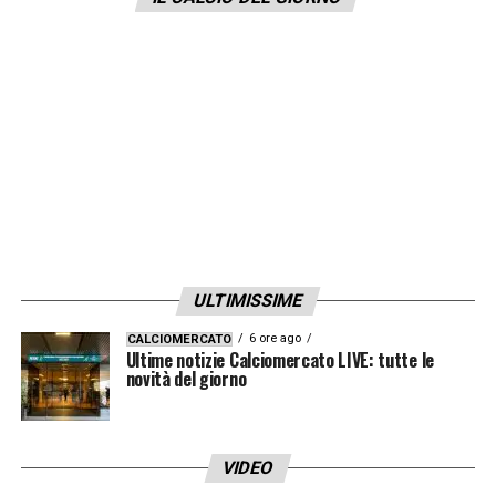
23 Bagnolini (lista B), 24 Dallinga, 26 Lucumi,
31 Beukema, 33 Miranda, 34 Ravaglia, 80
Fabbian, 82 Urbanski (lista B).
LA PLAYLIST DELLE NOSTRE TOP NEWS
ULTIMISSIME
6 ore ago
CALCIOMERCATO
Ultime notizie Calciomercato LIVE: tutte le
novità del giorno
VIDEO