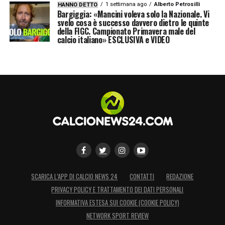
1 settimana ago
Alberto Petrosilli
HANNO DETTO
Bargiggia: «Mancini voleva solo la Nazionale. Vi
svelo cosa è successo davvero dietro le quinte
della FIGC. Campionato Primavera male del
calcio italiano» ESCLUSIVA e VIDEO
SCARICA L’APP DI CALCIO NEWS 24
CONTATTI
REDAZIONE
PRIVACY POLICY E TRATTAMENTO DEI DATI PERSONALI
INFORMATIVA ESTESA SUI COOKIE (COOKIE POLICY)
NETWORK SPORT REVIEW