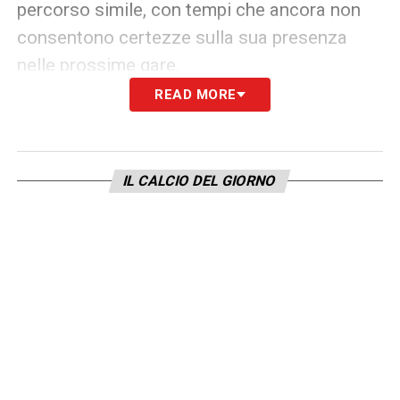
percorso simile, con tempi che ancora non
consentono certezze sulla sua presenza
nelle prossime gare.
READ MORE
Il Bologna ha diffuso una nota ufficiale
chiarendo il quadro generale: per i giocatori
più impiegati nella gara contro il Parma è
IL CALCIO DEL GIORNO
stata predisposta una sessione di scarico,
mentre il resto del gruppo ha disputato una
partitella a metà campo. La società ha
confermato che Freuler continua il suo
lavoro differenziato, mentre Skorupski e Vitik
restano in trattamento.
Con la trasferta all’Olimpico sempre più