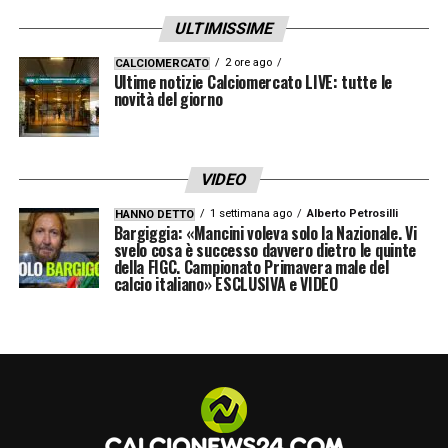
vicina, le condizioni dei rossoblù diventano
ULTIMISSIME
un punto chiave per il tecnico. E soprattutto,
l’evoluzione dell’
Infortunio Freuler
2 ore ago
sarà
CALCIOMERCATO
Ultime notizie Calciomercato LIVE: tutte le
determinante per capire con quale assetto il
novità del giorno
Bologna potrà affrontare i prossimi impegni.
LEGGI ANCHE:
TUTTE LE ULTIME NOTIZIE
VIDEO
DI SERIE A
1 settimana ago
Alberto Petrosilli
HANNO DETTO
Bargiggia: «Mancini voleva solo la Nazionale. Vi
svelo cosa è successo davvero dietro le quinte
della FIGC. Campionato Primavera male del
LA PLAYLIST DELLE NOSTRE TOP NEWS
calcio italiano» ESCLUSIVA e VIDEO