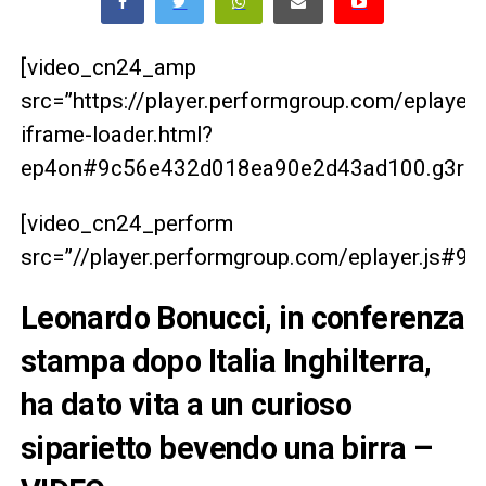
[video_cn24_amp
src=”https://player.performgroup.com/eplaye
iframe-loader.html?
ep4on#9c56e432d018ea90e2d43ad100.g3rbrg
[video_cn24_perform
src=”//player.performgroup.com/eplayer.js
Leonardo Bonucci, in conferenza
stampa dopo Italia Inghilterra,
ha dato vita a un curioso
siparietto bevendo una birra –