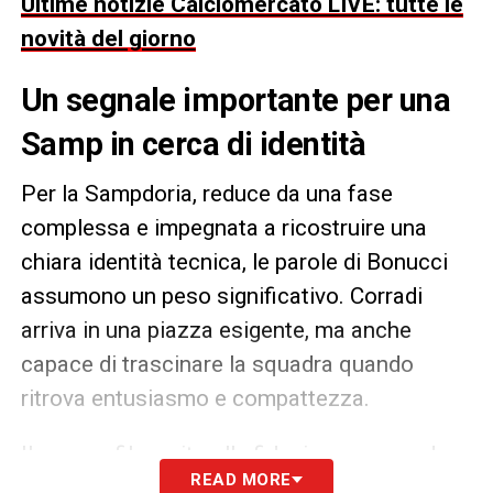
Ultime notizie Calciomercato LIVE: tutte le
novità del giorno
Un segnale importante per una
Samp in cerca di identità
Per la Sampdoria, reduce da una fase
complessa e impegnata a ricostruire una
chiara identità tecnica, le parole di Bonucci
assumono un peso significativo. Corradi
arriva in una piazza esigente, ma anche
capace di trascinare la squadra quando
ritrova entusiasmo e compattezza.
Il suo profilo, unito alla fiducia espressa da
READ MORE
chi ha lavorato al suo fianco, contribuisce a