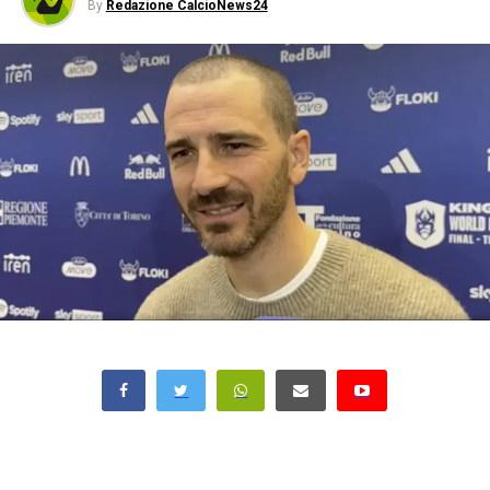
By
Redazione CalcioNews24