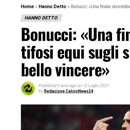
Home
»
Hanno Detto
»
Bonucci: «Una finale dovrebbe
HANNO DETTO
Bonucci: «Una fi
tifosi equi sugli 
bello vincere»
Published
5 anni ago
on
12 Luglio 2021
By
Redazione CalcioNews24