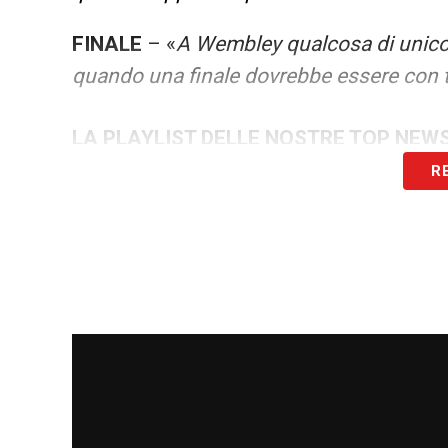
FINALE
– «
A Wembley qualcosa di unico e
quando una finale dovrebbe essere con tif
LA PLAYLIST DELLE NOSTRE TOP NEW
R