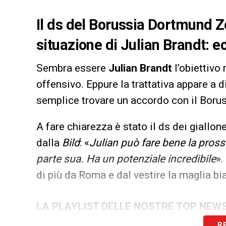
Il ds del Borussia Dortmund Zo
situazione di Julian Brandt: e
Sembra essere
Julian Brandt
l’obiettivo
offensivo. Eppure la trattativa appare a d
semplice trovare un accordo con il Boru
A fare chiarezza è stato il ds dei giallon
dalla
Bild
: «
Julian può fare bene la pross
parte sua. Ha un potenziale incredibile
».
di più da Roma e dal vestire la maglia bi
LA PLAYLIST DELLE NOSTRE TOP NEW
R