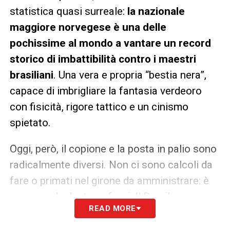
statistica quasi surreale:
la nazionale
maggiore norvegese è una delle
pochissime al mondo a vantare un record
storico di imbattibilità contro i maestri
brasiliani
. Una vera e propria “bestia nera”,
capace di imbrigliare la fantasia verdeoro
con fisicità, rigore tattico e un cinismo
spietato.
Oggi, però, il copione e la posta in palio sono
radicalmente diversi. Non ci sono calcoli da
fare o primati nel girone da amministrare: è
una gara da dentro o fuori. Il Brasile
READ MORE
scenderà in campo non solo per conquistare
l’accesso ai quarti di finale, ma anche per