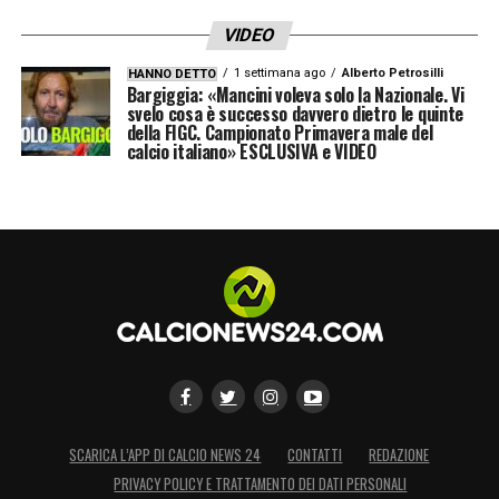
VIDEO
1 settimana ago
Alberto Petrosilli
HANNO DETTO
Bargiggia: «Mancini voleva solo la Nazionale. Vi
svelo cosa è successo davvero dietro le quinte
della FIGC. Campionato Primavera male del
calcio italiano» ESCLUSIVA e VIDEO
SCARICA L’APP DI CALCIO NEWS 24
CONTATTI
REDAZIONE
PRIVACY POLICY E TRATTAMENTO DEI DATI PERSONALI