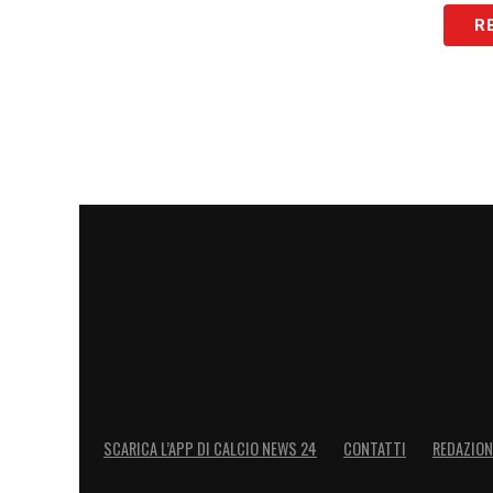
R
SCARICA L’APP DI CALCIO NEWS 24
CONTATTI
REDAZION