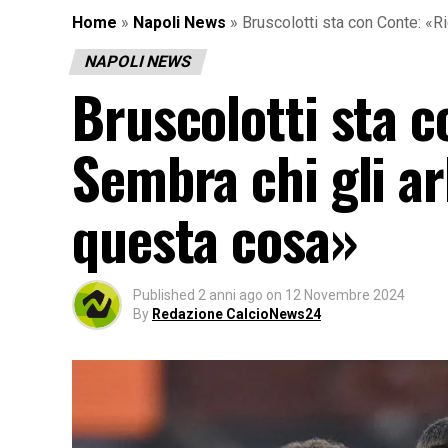
Home
»
Napoli News
»
Bruscolotti sta con Conte: «Ri
NAPOLI NEWS
Bruscolotti sta c
Sembra chi gli ar
questa cosa»
Published
2 anni ago
on
12 Novembre 2024
By
Redazione CalcioNews24