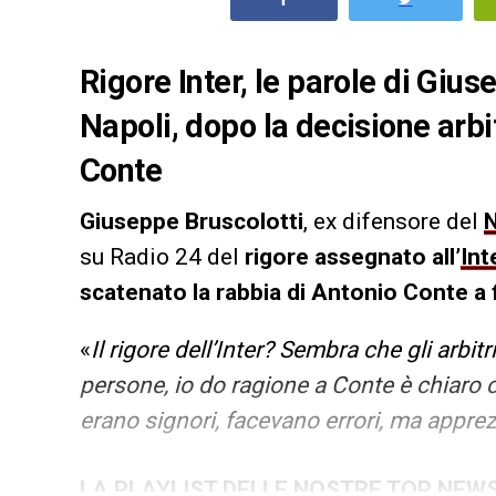
Rigore Inter, le parole di Gius
Napoli, dopo la decisione arbi
Conte
Giuseppe Bruscolotti
, ex difensore del
N
su Radio 24 del
rigore assegnato all’
Int
scatenato la rabbia di Antonio Conte a f
«
Il rigore dell’Inter? Sembra che gli arbitr
persone, io do ragione a Conte è chiaro ch
erano signori, facevano errori, ma apprez
LA PLAYLIST DELLE NOSTRE TOP NEW