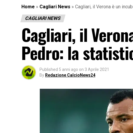
Home
»
Cagliari News
»
Cagliari, il Verona è un incu
CAGLIARI NEWS
Cagliari, il Vero
Pedro: la statisti
Published
5 anni ago
on
3 Aprile 2021
By
Redazione CalcioNews24