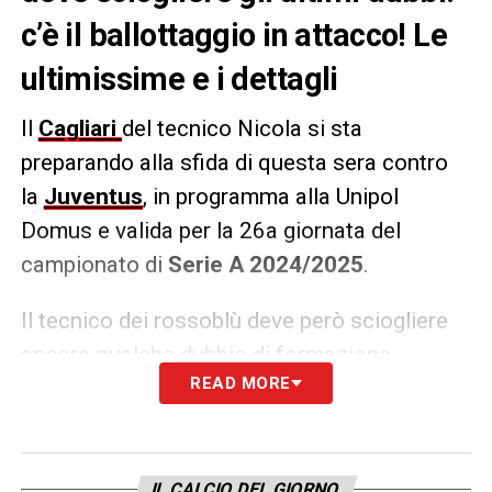
c’è il ballottaggio in attacco! Le
ultimissime e i dettagli
Il
Cagliari
del tecnico Nicola si sta
preparando alla sfida di questa sera contro
la
Juventus
, in programma alla Unipol
Domus e valida per la 26a giornata del
campionato di
Serie A 2024/2025
.
Il tecnico dei rossoblù deve però sciogliere
ancora qualche dubbio di formazione.
READ MORE
Secondo quanto riportato da
La Gazzetta
dello Sport
, Mattia
Felici
sarebbe in
vantaggio sul Florinel
Coman
, ma il rumeno
scalpita per una possibilità dal primo minuto
IL CALCIO DEL GIORNO