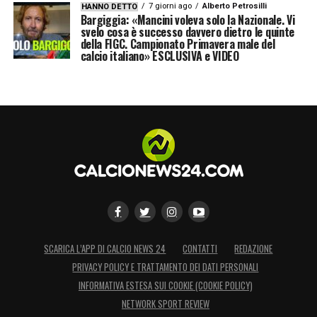
7 giorni ago
Alberto Petrosilli
HANNO DETTO
Bargiggia: «Mancini voleva solo la Nazionale. Vi
svelo cosa è successo davvero dietro le quinte
della FIGC. Campionato Primavera male del
calcio italiano» ESCLUSIVA e VIDEO
SCARICA L’APP DI CALCIO NEWS 24
CONTATTI
REDAZIONE
PRIVACY POLICY E TRATTAMENTO DEI DATI PERSONALI
INFORMATIVA ESTESA SUI COOKIE (COOKIE POLICY)
NETWORK SPORT REVIEW