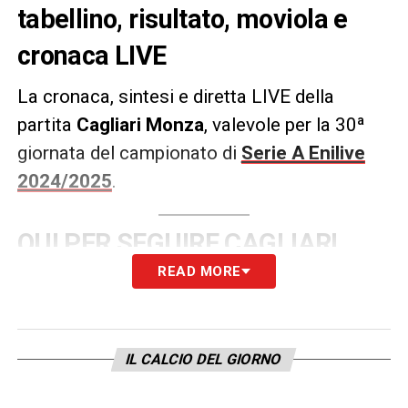
tabellino, risultato, moviola e
cronaca LIVE
La cronaca, sintesi e diretta LIVE della
partita
Cagliari Monza
, valevole per la 30ª
giornata del campionato di
Serie A Enilive
2024/2025
.
QUI PER SEGUIRE CAGLIARI
READ MORE
MONZA: CRONACA E DIRETTA
LIVE DEL MATCH
IL CALCIO DEL GIORNO
LA PLAYLIST DELLE NOSTRE TOP NEWS