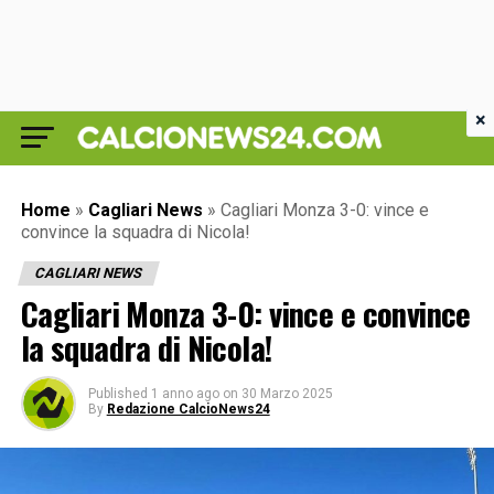
×
Home
»
Cagliari News
»
Cagliari Monza 3-0: vince e
convince la squadra di Nicola!
CAGLIARI NEWS
Cagliari Monza 3-0: vince e convince
la squadra di Nicola!
Published
1 anno ago
on
30 Marzo 2025
By
Redazione CalcioNews24