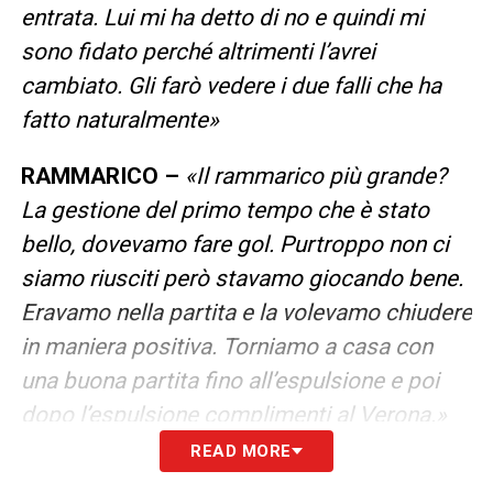
entrata. Lui mi ha detto di no e quindi mi
sono fidato perché altrimenti l’avrei
cambiato. Gli farò vedere i due falli che ha
fatto naturalmente»
RAMMARICO –
«Il rammarico più grande?
La gestione del primo tempo che è stato
bello, dovevamo fare gol. Purtroppo non ci
siamo riusciti però stavamo giocando bene.
Eravamo nella partita e la volevamo chiudere
in maniera positiva. Torniamo a casa con
una buona partita fino all’espulsione e poi
dopo l’espulsione complimenti al Verona.»
READ MORE
CORI –
«È stato un peccato sentire i cori