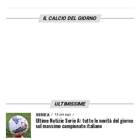
contro Makoumbou perché ormai è
diventato un costume»
IL CALCIO DEL GIORNO
LEGGI ALTRE NOTIZIE SU
CAGLIARINEWS24.COM
LA PLAYLIST DELLE NOSTRE TOP NEWS
ULTIMISSIME
13 ore ago
SERIE A
Ultime Notizie Serie A: tutte le novità del giorno
sul massimo campionato italiano