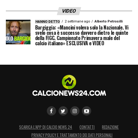
VIDEO
2 settimane ago
Alberto Petrosilli
HANNO DETTO
Bargiggia: «Mancini voleva solo la Nazionale. Vi
svelo cosa è successo davvero dietro le quinte
della FIGC. Campionato Primavera male del
calcio italiano» ESCLUSIVA e VIDEO
SCARICA L’APP DI CALCIO NEWS 24
CONTATTI
REDAZIONE
PRIVACY POLICY E TRATTAMENTO DEI DATI PERSONALI