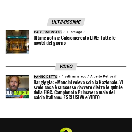
poi, nella prima parte della stagione
2022/2023, anche nella UEFA Europa
ULTIMISSIME
League.
L’1 febbraio 2023 approda in Premier
11 ore ago
CALCIOMERCATO
Ultime notizie Calciomercato LIVE: tutte le
League, acquistato dal Southampton, al
novità del giorno
quale si lega con un contratto di quattro anni
e mezzo, segnando il suo primo gol inglese
VIDEO
in campionato nel pareggio per 4-4 contro il
1 settimana ago
Alberto Petrosilli
HANNO DETTO
Liverpool.
Bargiggia: «Mancini voleva solo la Nazionale. Vi
svelo cosa è successo davvero dietro le quinte
della FIGC. Campionato Primavera male del
Con il Southampton, in forza al quale vince i
calcio italiano» ESCLUSIVA e VIDEO
playoff di Championship al termine della
stagione 2023/2024, totalizza
complessivamente 74 presenze (4 le reti e 7
gli assist), di cui 30 (con 2 gol e 3 assist)