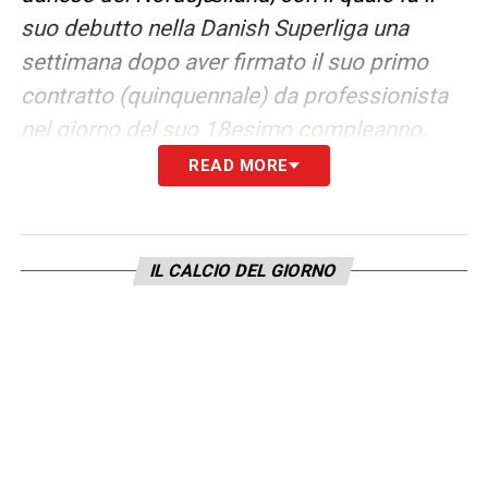
suo debutto nella Danish Superliga una
settimana dopo aver firmato il suo primo
contratto (quinquennale) da professionista
nel giorno del suo 18esimo compleanno.
READ MORE
In una stagione e mezza con il Nordsjælland
gioca in tutte le competizioni 43 partite con
uno score personale di 14 reti e 5 assist-gol.
IL CALCIO DEL GIORNO
Nel luglio del 2021 viene acquistato dalla
squadra francese di Ligue 1 del Rennes, in
forza al quale colleziona 47 presenze, 6 reti
e 4 assist-gol in una stagione e mezza, nella
quale debutta anche nelle coppe europee,
dapprima nella UEFA Conference League e