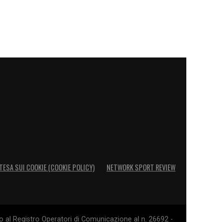
TESA SUI COOKIE (COOKIE POLICY)
NETWORK SPORT REVIEW
o al Registro Operatori di Comunicazione al n. 26692 -