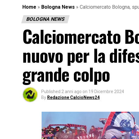
Home
»
Bologna News
»
Calciomercato Bologna, spun
BOLOGNA NEWS
Calciomercato B
nuovo per la difes
grande colpo
Published
2 anni ago
on
19 Dicembre 2024
By
Redazione CalcioNews24