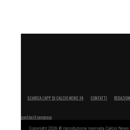
SCARICA L’APP DI CALCIO NEWS 24
CONTATTI
REDAZION
gestisci il consenso
Copyright 2026 © riproduzione riservata Calcio News 2