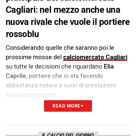
Cagliari: nel mezzo anche una
nuova rivale che vuole il portiere
rossoblu
Considerando quelle che saranno poi le
prossime mosse del
calciomercato Cagliari
:
su tutte le decisioni che riguardano
Elia
Caprile
, portiere che si sta facendo
abbastanza notare a suon di prestazioni
assai convincente.
READ MORE
Secondo quanto riportato da
CagliariNews24
, il
Torino
infatti pare stia
chiedendo informazioni importanti
IL CALCIO DEL GIORNO