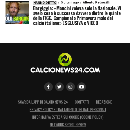
5 giorni ago
Alberto Petrosilli
HANNO DETTO
Bargiggia: «Mancini voleva solo la Nazionale. Vi
svelo cosa è successo davvero dietro le quinte
della FIGC. Campionato Primavera male del
calcio italiano» ESCLUSIVA e VIDEO
SCARICA L’APP DI CALCIO NEWS 24
CONTATTI
REDAZIONE
PRIVACY POLICY E TRATTAMENTO DEI DATI PERSONALI
INFORMATIVA ESTESA SUI COOKIE (COOKIE POLICY)
NETWORK SPORT REVIEW