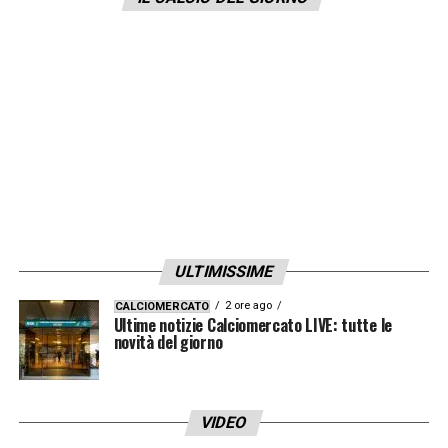
considerando la possibile partenze del
portiere
Vanja Milinkovic Savic
. Staremo a
vedere.
LA PLAYLIST DELLE NOSTRE TOP NEWS
ULTIMISSIME
2 ore ago
CALCIOMERCATO
Ultime notizie Calciomercato LIVE: tutte le
novità del giorno
VIDEO