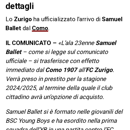
dettagli
Lo
Zurigo
ha ufficializzato l’arrivo di
Samuel
Ballet
dal
Como
.
IL COMUNICATO –
«L’ala 23enne
Samuel
Ballet
– come si legge sul comunicato
ufficiale – si trasferisce con effetto
immediato dal
Como 1907
all’
FC Zurigo
.
Verrà preso in prestito per la stagione
2024/2025, al termine della quale il club
cittadino avrà un’opzione di acquisto.
Samuel Ballet si è formato nelle giovanili del
BSC Young Boys e ha esordito nella prima
squadra dell’YB in una partita contro l’FC