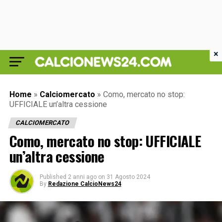
×
Home
»
Calciomercato
»
Como, mercato no stop:
UFFICIALE un’altra cessione
CALCIOMERCATO
Como, mercato no stop: UFFICIALE
un’altra cessione
Published
2 anni ago
on
31 Agosto 2024
By
Redazione CalcioNews24