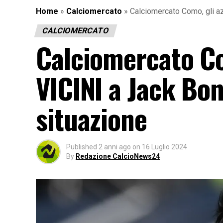
Home
»
Calciomercato
»
Calciomercato Como, gli a
CALCIOMERCATO
Calciomercato Co
VICINI a Jack Bon
situazione
Published
2 anni ago
on
16 Luglio 2024
By
Redazione CalcioNews24