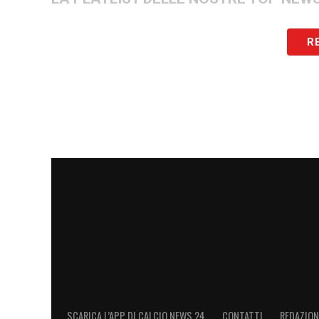
R
SCARICA L’APP DI CALCIO NEWS 24
CONTATTI
REDAZION