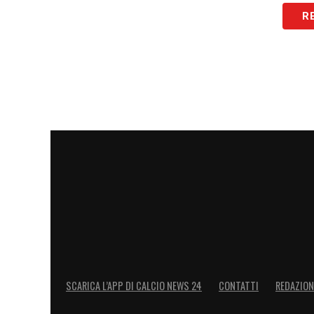
R
SCARICA L’APP DI CALCIO NEWS 24
CONTATTI
REDAZION