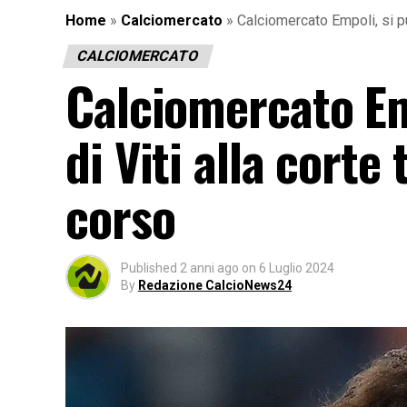
Home
»
Calciomercato
»
Calciomercato Empoli, si p
CALCIOMERCATO
Calciomercato Em
di Viti alla cort
corso
Published
2 anni ago
on
6 Luglio 2024
By
Redazione CalcioNews24