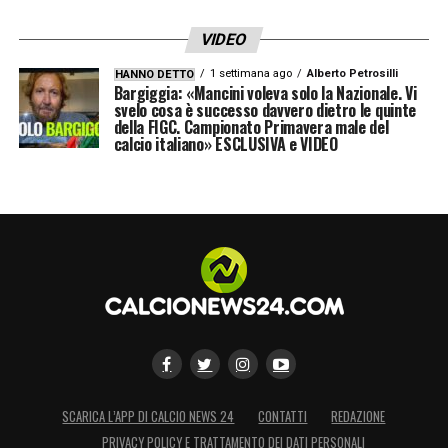
Ansu will travel tomorrow and undergo
medical later this week.
VIDEO
1 settimana ago
Alberto Petrosilli
HANNO DETTO
💙❤️ Ansu signs new deal at Barça and
Bargiggia: «Mancini voleva solo la Nazionale. Vi
svelo cosa è successo davvero dietro le quinte
then leave on loan.
della FIGC. Campionato Primavera male del
calcio italiano» ESCLUSIVA e VIDEO
pic.twitter.com/IC8GKa2IhO
— Fabrizio Romano (@FabrizioRomano)
June 24, 2025
LA PLAYLIST DELLE NOSTRE TOP NEWS
SCARICA L’APP DI CALCIO NEWS 24
CONTATTI
REDAZIONE
PRIVACY POLICY E TRATTAMENTO DEI DATI PERSONALI