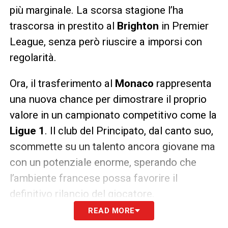
più marginale. La scorsa stagione l’ha
trascorsa in prestito al
Brighton
in Premier
League, senza però riuscire a imporsi con
regolarità.
Ora, il trasferimento al
Monaco
rappresenta
una nuova chance per dimostrare il proprio
valore in un campionato competitivo come la
Ligue 1
. Il club del Principato, dal canto suo,
scommette su un talento ancora giovane ma
con un potenziale enorme, sperando che
l’ambiente francese possa favorire il
definitivo rilancio del giocatore.
READ MORE
Con questa operazione, il
calciomercato del