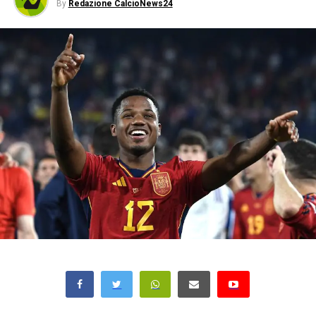
By
Redazione CalcioNews24