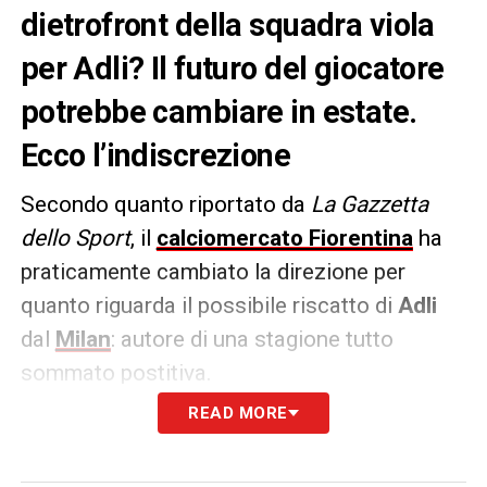
dietrofront della squadra viola
per Adli? Il futuro del giocatore
potrebbe cambiare in estate.
Ecco l’indiscrezione
Secondo quanto riportato da
La Gazzetta
dello Sport
, il
calciomercato Fiorentina
ha
praticamente cambiato la direzione per
quanto riguarda il possibile riscatto di
Adli
dal
Milan
: autore di una stagione tutto
sommato postitiva.
READ MORE
Adli
prevede un diritto di riscatto pari a 10
milioni: difficile che la
Fiorentina
scelga di