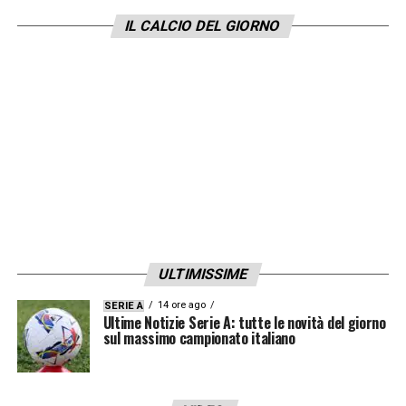
trattenerlo cercando profili leggermente più
IL CALCIO DEL GIORNO
adatti al gioco di Palladino. Staremo a vedere
come si evolverà la situazione.
LA PLAYLIST DELLE NOSTRE TOP NEWS
ULTIMISSIME
14 ore ago
SERIE A
Ultime Notizie Serie A: tutte le novità del giorno
sul massimo campionato italiano