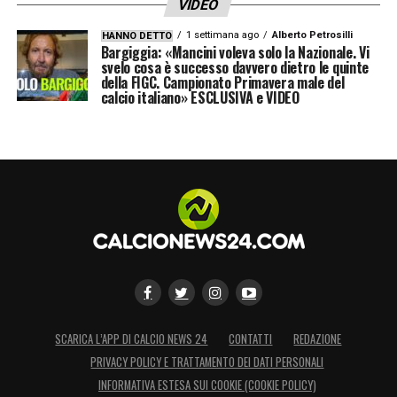
VIDEO
1 settimana ago
Alberto Petrosilli
HANNO DETTO
Bargiggia: «Mancini voleva solo la Nazionale. Vi
svelo cosa è successo davvero dietro le quinte
della FIGC. Campionato Primavera male del
calcio italiano» ESCLUSIVA e VIDEO
SCARICA L’APP DI CALCIO NEWS 24
CONTATTI
REDAZIONE
PRIVACY POLICY E TRATTAMENTO DEI DATI PERSONALI
INFORMATIVA ESTESA SUI COOKIE (COOKIE POLICY)