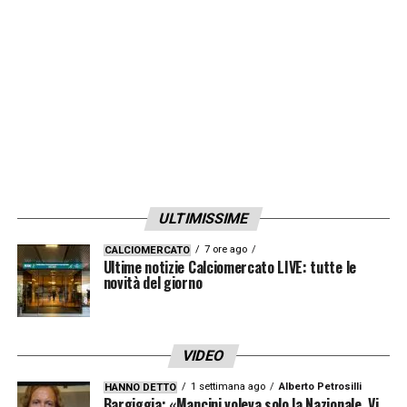
accostato ai Viola un mesetto fa. Le idee
della società sono chiare e il tempo
materiale per chiudere un altro colpo c’è
tutto.
LA PLAYLIST DELLE NOSTRE TOP NEWS
ULTIMISSIME
7 ore ago
CALCIOMERCATO
Ultime notizie Calciomercato LIVE: tutte le
novità del giorno
VIDEO
1 settimana ago
Alberto Petrosilli
HANNO DETTO
Bargiggia: «Mancini voleva solo la Nazionale. Vi