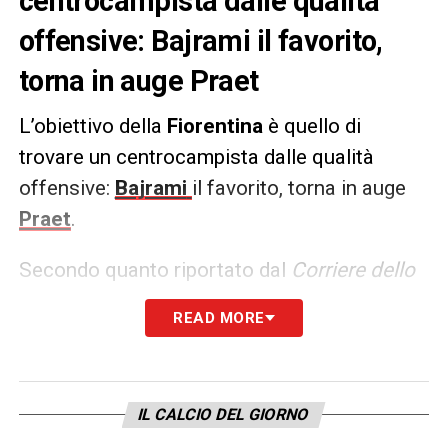
centrocampista dalle qualità
offensive: Bajrami il favorito,
torna in auge Praet
L’obiettivo della
Fiorentina
è quello di
trovare un centrocampista dalle qualità
offensive:
Bajrami
il favorito, torna in auge
Praet
.
Secondo quanto riportato dal
Corriere dello
Sport
, l’albanese dell’Empoli è il favorito
READ MORE
anche se il gioco di incastri con gli azzurri
comprende altri calciatori. Una situazione da
studiare nel dettaglio, mentre potrebbe
IL CALCIO DEL GIORNO
tornare di moda il nome di Praet già