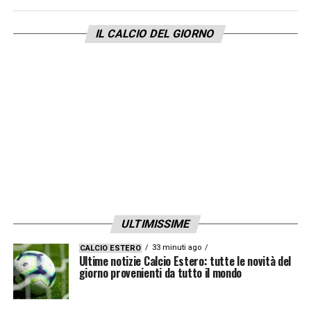
Secondo quanto raccolto da
Labaroviola.it,
Dodo
è vicino a rinnovare con la
Fiorentina
IL CALCIO DEL GIORNO
(con grandissimo entusiasmo), ma anche per
tutelarsi su quello che sarà il mercato:
soprattutto dopo l’interesse del Barcellona.
LA PLAYLIST DELLE NOSTRE TOP NEWS
ULTIMISSIME
33 minuti ago
CALCIO ESTERO
Ultime notizie Calcio Estero: tutte le novità del
giorno provenienti da tutto il mondo