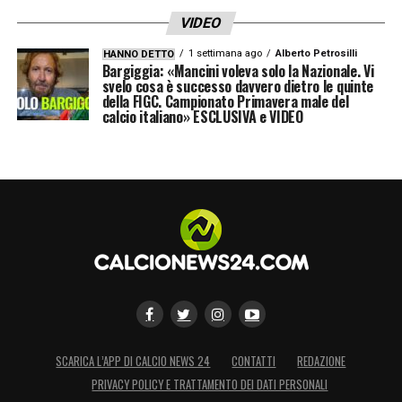
VIDEO
1 settimana ago
Alberto Petrosilli
HANNO DETTO
Bargiggia: «Mancini voleva solo la Nazionale. Vi
svelo cosa è successo davvero dietro le quinte
della FIGC. Campionato Primavera male del
calcio italiano» ESCLUSIVA e VIDEO
SCARICA L’APP DI CALCIO NEWS 24
CONTATTI
REDAZIONE
PRIVACY POLICY E TRATTAMENTO DEI DATI PERSONALI