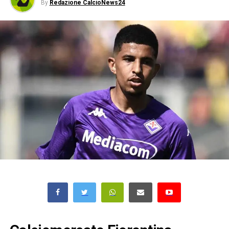
By
Redazione CalcioNews24