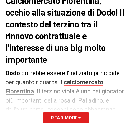
Calciomercato Fiorentina,
occhio alla situazione di Dodo! Il
contesto del terzino tra il
rinnovo contrattuale e
l’interesse di una big molto
importante
Dodo
potrebbe essere l’indiziato principale
per quanto riguarda il
calciomercato
Fiorentina
. Il terzino viola è uno dei giocatori
più importanti della rosa di Palladino, e
dall’altra parte i toscani sono abbastanza
sicuri di due cose.
READ MORE