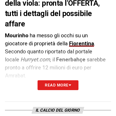
della viola: pronta l’OFFERTA,
tutti i dettagli del possibile
affare
Mourinho
ha messo gli occhi su un
giocatore di proprietà della
Fiorentina
.
Secondo quanto riportato dal portale
locale
Hurryet.com
, il
Fenerbahçe
sarebbe
pronto a offrire 12 milioni di euro per
Amrabat.
READ MORE
Sfumato il trasferimento al
Manchester
United
il centrocampista sta valutando piste
alternative per il suo futuro. Il marocchino,
IL CALCIO DEL GIORNO
comunque, difficilmente sarà a disposizione