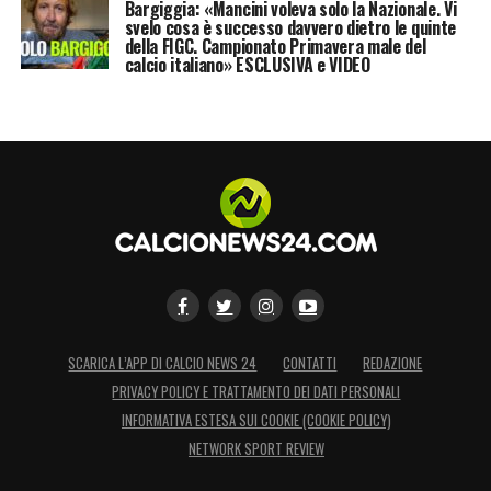
Bargiggia: «Mancini voleva solo la Nazionale. Vi
svelo cosa è successo davvero dietro le quinte
della FIGC. Campionato Primavera male del
calcio italiano» ESCLUSIVA e VIDEO
SCARICA L’APP DI CALCIO NEWS 24
CONTATTI
REDAZIONE
PRIVACY POLICY E TRATTAMENTO DEI DATI PERSONALI
INFORMATIVA ESTESA SUI COOKIE (COOKIE POLICY)
NETWORK SPORT REVIEW