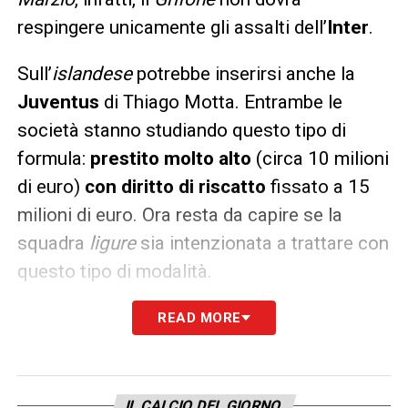
respingere unicamente gli assalti dell’
Inter
.
Sull’
islandese
potrebbe inserirsi anche la
Juventus
di Thiago Motta. Entrambe le
società stanno studiando questo tipo di
formula:
prestito molto alto
(circa 10 milioni
di euro)
con diritto di riscatto
fissato a 15
milioni di euro. Ora resta da capire se la
squadra
ligure
sia intenzionata a trattare con
questo tipo di modalità.
READ MORE
LA PLAYLIST DELLE NOSTRE TOP NEWS
IL CALCIO DEL GIORNO