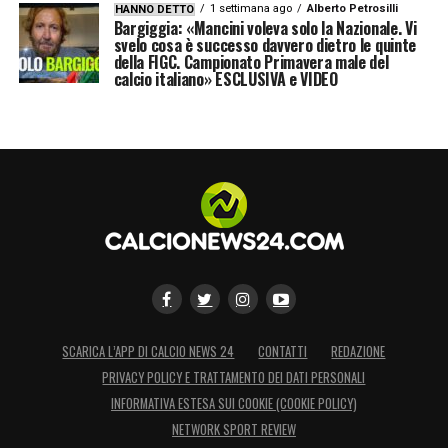
1 settimana ago
Alberto Petrosilli
HANNO DETTO
Bargiggia: «Mancini voleva solo la Nazionale. Vi
svelo cosa è successo davvero dietro le quinte
della FIGC. Campionato Primavera male del
calcio italiano» ESCLUSIVA e VIDEO
SCARICA L’APP DI CALCIO NEWS 24
CONTATTI
REDAZIONE
PRIVACY POLICY E TRATTAMENTO DEI DATI PERSONALI
INFORMATIVA ESTESA SUI COOKIE (COOKIE POLICY)
NETWORK SPORT REVIEW