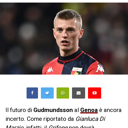
Il futuro di
Gudmundsson
al
Genoa
è ancora
incerto. Come riportato da
Gianluca Di
Marzio
, infatti, il
Grifone
non dovrà