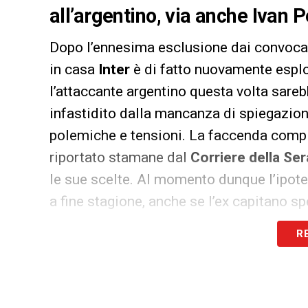
all’argentino, via anche Ivan P
Dopo l’ennesima esclusione dai convocati
in casa
Inter
è di fatto nuovamente esplo
l’attaccante argentino questa volta sare
infastidito dalla mancanza di spiegazion
polemiche e tensioni. La faccenda compli
riportato stamane dal
Corriere della Ser
le sue scelte. Al momento dunque l’ipotes
a fine stagione, anche se l’ex capitano sp
posizioni e caccino sia lo stesso Spallet
R
spogliatoio.
Le cose in verità, raccontano i retroscen
l’Inter, che per il momento non ha minim