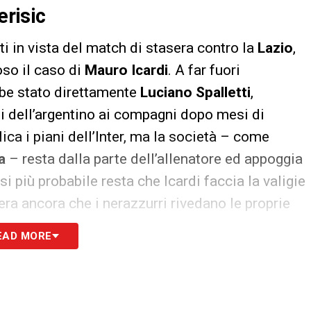
erisic
 in vista del match di stasera contro la
Lazio
,
so il caso di
Mauro Icardi
. A far fuori
bbe stato direttamente
Luciano Spalletti
,
i dell’argentino ai compagni dopo mesi di
ca i piani dell’Inter, ma la società – come
a
– resta dalla parte dell’allenatore ed appoggia
i più probabile resta che Icardi faccia la valigie
era ancora che i nerazzurri rivedano le proprie
ti che
Ivan Perisic
, suo grande avversario di
EAD MORE
a, potrebbero andare in maniera molto diversa:
amente intenzione di minare l’autorevolezza del