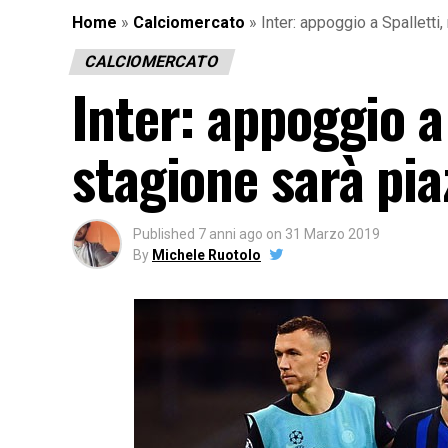
Home
»
Calciomercato
»
Inter: appoggio a Spalletti
CALCIOMERCATO
Inter: appoggio a 
stagione sarà pia
Published
7 anni ago
on
31 Marzo 2019
By
Michele Ruotolo