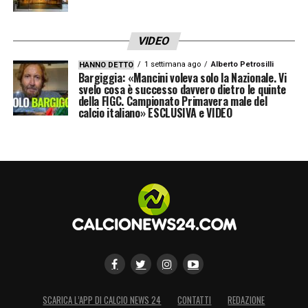
VIDEO
1 settimana ago
Alberto Petrosilli
HANNO DETTO
Bargiggia: «Mancini voleva solo la Nazionale. Vi
svelo cosa è successo davvero dietro le quinte
della FIGC. Campionato Primavera male del
calcio italiano» ESCLUSIVA e VIDEO
SCARICA L’APP DI CALCIO NEWS 24
CONTATTI
REDAZIONE