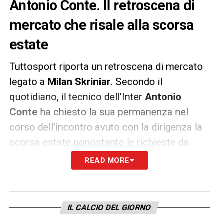
Antonio Conte. Il retroscena di
mercato che risale alla scorsa
estate
Tuttosport riporta un retroscena di mercato
legato a
Milan Skriniar
. Secondo il
quotidiano, il tecnico dell’Inter
Antonio
Conte
ha chiesto la sua permanenza nel
corso dell’incontro avuto con la dirigenza la
scorsa estate nonostante le richieste da
parte del Tottenham.
READ MORE
Per questo motivo, l’amministratore delegato
decise di chiedere almeno 50 milioni agli
IL CALCIO DEL GIORNO
Spurs e allo stesso tempo di liberare
Diego