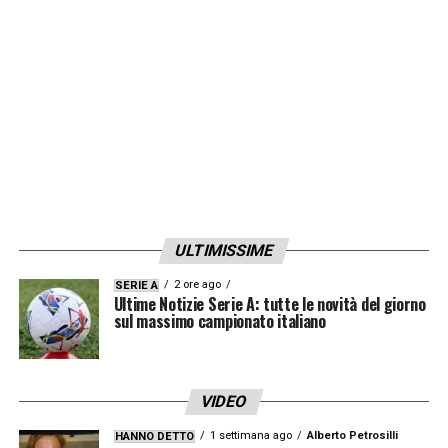
Godin
, successivamente passato al Cagliari.
LA PLAYLIST DELLE NOSTRE TOP NEWS
ULTIMISSIME
2 ore ago
SERIE A
Ultime Notizie Serie A: tutte le novità del giorno
sul massimo campionato italiano
VIDEO
1 settimana ago
Alberto Petrosilli
HANNO DETTO