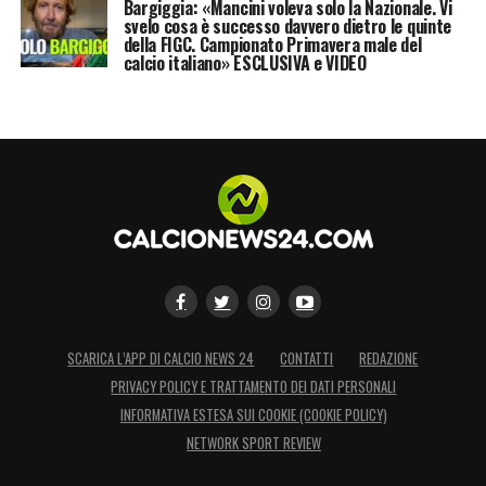
Bargiggia: «Mancini voleva solo la Nazionale. Vi
svelo cosa è successo davvero dietro le quinte
della FIGC. Campionato Primavera male del
calcio italiano» ESCLUSIVA e VIDEO
SCARICA L’APP DI CALCIO NEWS 24
CONTATTI
REDAZIONE
PRIVACY POLICY E TRATTAMENTO DEI DATI PERSONALI
INFORMATIVA ESTESA SUI COOKIE (COOKIE POLICY)
NETWORK SPORT REVIEW