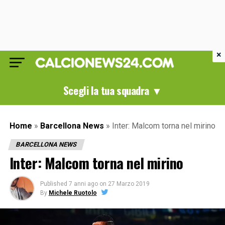
×
Scegli la tua squadra ▼
Home
»
Barcellona News
»
Inter: Malcom torna nel mirino
BARCELLONA NEWS
Inter: Malcom torna nel mirino
Published
7 anni ago
on
27 Marzo 2019
By
Michele Ruotolo