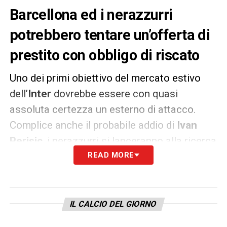
Barcellona ed i nerazzurri
potrebbero tentare un’offerta di
prestito con obbligo di riscato
Uno dei primi obiettivo del mercato estivo
dell’
Inter
dovrebbe essere con quasi
assoluta certezza un esterno di attacco.
Complice anche il probabile addio di
Ivan
Perisic
, i nerazzurri si lanceranno alla ricerca
di una pedina di livello senza dover più fare
READ MORE
attenzione alle restrizioni del
Fair Play
Finanziario
. Tra i nomi che tornano di moda
in casa nerazzurra c’è anche un obiettivo
IL CALCIO DEL GIORNO
risalente alla scorsa estate: il brasiliano