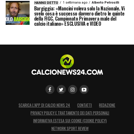
1 settimana ago
Alberto Petrosilli
HANNO DETTO
Bargiggia: «Mancini voleva solo la Nazionale. Vi
svelo cosa è successo davvero dietro le quinte
della FIGC. Campionato Primavera male del
calcio italiano» ESCLUSIVA e VIDEO
SCARICA L’APP DI CALCIO NEWS 24
CONTATTI
REDAZIONE
PRIVACY POLICY E TRATTAMENTO DEI DATI PERSONALI
INFORMATIVA ESTESA SUI COOKIE (COOKIE POLICY)
NETWORK SPORT REVIEW