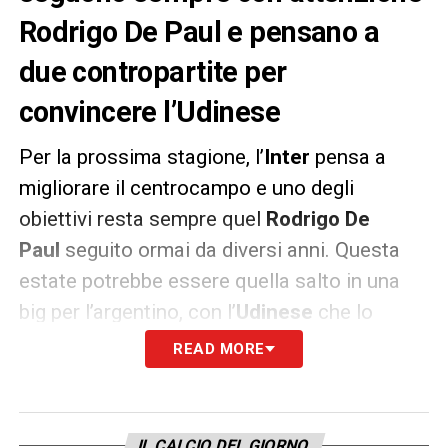
Rodrigo De Paul e pensano a
due contropartite per
convincere l’Udinese
Per la prossima stagione, l’
Inter
pensa a
migliorare il centrocampo e uno degli
obiettivi resta sempre quel
Rodrigo De
Paul
seguito ormai da diversi anni. Questa
estate potrebbe essere quella salto in una
big per l’argentino, con l’
Udinese
che lo
valuta circa
4o milioni
di euro. Sul calciatore
READ MORE
ci sarebbero anche
PSG
e
Real Madrid
, ma i
nerazzurri per convincere i friulani
starebbero pensando, secondo quanto
IL CALCIO DEL GIORNO