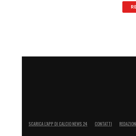
R
SCARICA L’APP DI CALCIO NEWS 24
CONTATTI
REDAZION