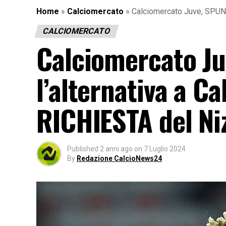
Home
»
Calciomercato
»
Calciomercato Juve, SPUNTA 
CALCIOMERCATO
Calciomercato Ju
l’alternativa a Cal
RICHIESTA del Ni
Published
2 anni ago
on
7 Luglio 2024
By
Redazione CalcioNews24