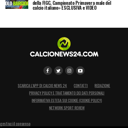
Chiesa
(
Fiorentina
) per l’attacco. Per
della FIGC. Campionato Primavera male del
calcio italiano» ESCLUSIVA e VIDEO
finanziare almeno alcuni dei colpi elencati
sarà necessaria almeno una cessione di
peso:
Paulo Dybala
e
Douglas Costa
restano
gli indiziati principali all’addio estivo.
LA PLAYLIST DELLE NOSTRE TOP NEWS
SCARICA L’APP DI CALCIO NEWS 24
CONTATTI
REDAZIONE
PRIVACY POLICY E TRATTAMENTO DEI DATI PERSONALI
INFORMATIVA ESTESA SUI COOKIE (COOKIE POLICY)
NETWORK SPORT REVIEW
gestisci il consenso