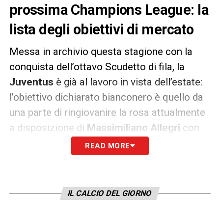
prossima Champions League: la
lista degli obiettivi di mercato
Messa in archivio questa stagione con la
conquista dell’ottavo Scudetto di fila, la
Juventus
è già al lavoro in vista dell’estate:
l’obiettivo dichiarato bianconero è quello da
una parte di ringiovanire la rosa attualmente
a disposizione di
Massimiliano Allegri
con
acquisti di talento, ma già affermati a livello
READ MORE
europeo, dall’altra di provare a ricostruire lo
zoccolo duro dello squadra che ruoterà
intorno a
Cristiano Ronaldo
con l’intento di
IL CALCIO DEL GIORNO
dare l’assalto anche l’anno prossimo alla
Champions League. Proprio per tale ragione