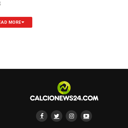
S
EAD MORE