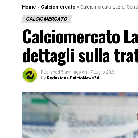
Home
»
Calciomercato
»
Calciomercato Lazio, Correa 
CALCIOMERCATO
Calciomercato Laz
dettagli sulla tra
Published
5 anni ago
on
17 Luglio 2021
By
Redazione CalcioNews24