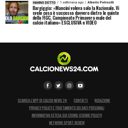
1 settimana ago
Alberto Petrosilli
HANNO DETTO
Bargiggia: «Mancini voleva solo la Nazionale. Vi
svelo cosa è successo davvero dietro le quinte
della FIGC. Campionato Primavera male del
calcio italiano» ESCLUSIVA e VIDEO
SCARICA L’APP DI CALCIO NEWS 24
CONTATTI
REDAZIONE
PRIVACY POLICY E TRATTAMENTO DEI DATI PERSONALI
INFORMATIVA ESTESA SUI COOKIE (COOKIE POLICY)
NETWORK SPORT REVIEW