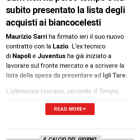
subito presentato la lista degli
acquisti ai biancocelesti
Maurizio Sarri
ha firmato ieri il suo nuovo
contratto con la
Lazio
. L’ex tecnico
di
Napoli
e
Juventus
ha già iniziato a
lavorare sul fronte mercato e a scrivere la
lista della spesa da presentare ad
Igli Tare
.
L’allenatore toscano, secondo
Il Tempo
,
avrebbe richiesto un rinforzo per la mediana
READ MORE
biancoceleste e avrebbe segnalato i nomi
di
Nahitan Nandez
e
Morten Thorsby
. Il
centrocampista della
Sampdoria
è al centro
del mercato in uscita blucerchiato ed è già
IL CALCIO DEL GIORNO