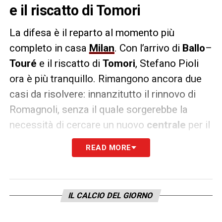
e il riscatto di Tomori
La difesa è il reparto al momento più
completo in casa
Milan
. Con l’arrivo di
Ballo
–
Touré
e il riscatto di
Tomori
, Stefano Pioli
ora è più tranquillo. Rimangono ancora due
casi da risolvere: innanzitutto il rinnovo di
Romagnoli, senza il quale sorgerebbe la
necessità di cercare un nuovo
centrale
per il
futuro.
READ MORE
Infine un terzino destro che possa alternarsi
con Davide Calabria sulla fascia. Difficile che
possa tornare Diogo Dalot, Maldini sta
IL CALCIO DEL GIORNO
valutando altri profili a basso costo.