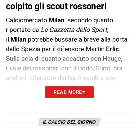
colpito gli scout rossoneri
Calciomercato
Milan
: secondo quanto
riportato da
La Gazzetta dello Sport,
il
Milan
potrebbe bussare a breve alla porta
dello Spezia per il difensore Martin
Erlic
.
Sulla scia di quanto accaduto con Hauge,
rivale dei rossoneri con il Bodo/Glimt, ora
anche il difensore dei liguri sembra aver
colpito positivamente i talent scout
READ MORE
rossoneri.
Secondo la rosea già in passato il centrale
croato aveva suscitato l’interesse di un club
IL CALCIO DEL GIORNO
di Serie A, la
Fiorentina
, ma allora lo Spezia