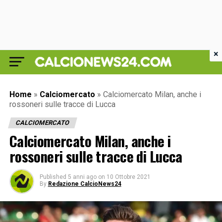
×
Home
»
Calciomercato
»
Calciomercato Milan, anche i
rossoneri sulle tracce di Lucca
CALCIOMERCATO
Calciomercato Milan, anche i
rossoneri sulle tracce di Lucca
Published
5 anni ago
on
10 Ottobre 2021
By
Redazione CalcioNews24