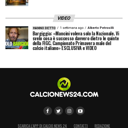
VIDEO
1 settimana ago
Alberto Petrosilli
HANNO DETTO
Bargiggia: «Mancini voleva solo la Nazionale. Vi
svelo cosa è successo davvero dietro le quinte
della FIGC. Campionato Primavera male del
calcio italiano» ESCLUSIVA e VIDEO
SCARICA L’APP DI CALCIO NEWS 24
CONTATTI
REDAZIONE