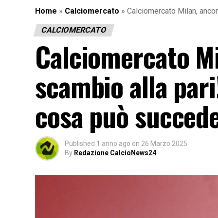
Home
»
Calciomercato
»
Calciomercato Milan, ancor
CALCIOMERCATO
Calciomercato Mil
scambio alla pari
cosa può succede
Published
1 anno ago
on
26 Marzo 2025
By
Redazione CalcioNews24