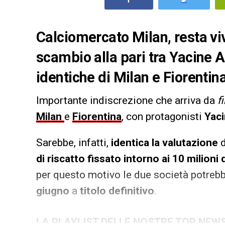
Calciomercato Milan, resta viva
scambio alla pari tra Yacine Ad
identiche di Milan e Fiorentin
Importante indiscrezione che arriva da
f
Milan
e
Fiorentina
, con protagonisti
Yaci
Sarebbe, infatti,
identica la valutazione
d
di riscatto fissato intorno ai 10 milioni 
per questo motivo le due società potreb
giugno
a
titolo definitivo
.
LA PLAYLIST DELLE NOSTRE TOP NEW