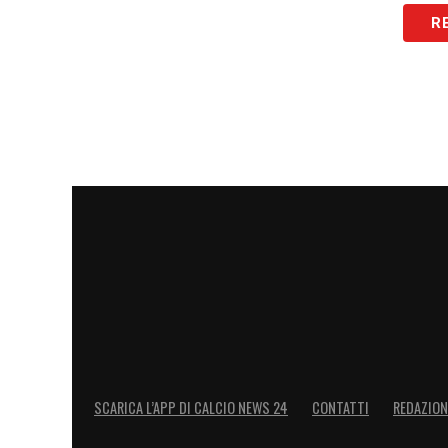
R
SCARICA L’APP DI CALCIO NEWS 24
CONTATTI
REDAZION