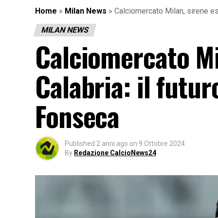
Home
»
Milan News
»
Calciomercato Milan, sirene est
MILAN NEWS
Calciomercato Mi
Calabria: il futur
Fonseca
Published
2 anni ago
on
9 Ottobre 2024
By
Redazione CalcioNews24