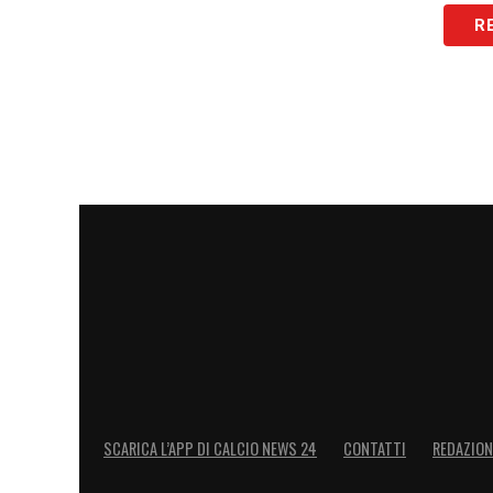
R
SCARICA L’APP DI CALCIO NEWS 24
CONTATTI
REDAZION