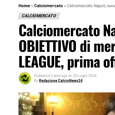
Home
»
Calciomercato
»
Calciomercato Napoli, nuo
CALCIOMERCATO
Calciomercato N
OBIETTIVO di mer
LEAGUE, prima off
Published
2 anni ago
on
20 Luglio 2024
By
Redazione CalcioNews24