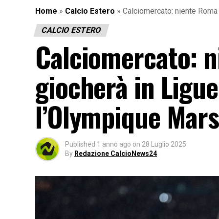
Home
»
Calcio Estero
»
Calciomercato: niente Roma p
CALCIO ESTERO
Calciomercato: n
giocherà in Ligu
l’Olympique Marsi
Published
1 anno ago
on
28 Luglio 2025
By
Redazione CalcioNews24