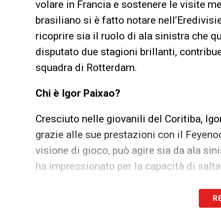
volare in Francia e sostenere le visite m
brasiliano si è fatto notare nell’Eredivisie
ricoprire sia il ruolo di ala sinistra che
disputato due stagioni brillanti, contribue
squadra di Rotterdam.
Chi è Igor Paixao?
Cresciuto nelle giovanili del Coritiba, Ig
grazie alle sue prestazioni con il Feyeno
visione di gioco, può agire sia da ala si
ha impressionato per la capacità di salta
Pressing italiano: da Massara a De Zerb
R
Nel corso degli ultimi giorni, il nome di I