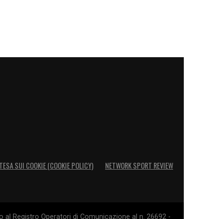
TESA SUI COOKIE (COOKIE POLICY)
NETWORK SPORT REVIEW
o al Registro Operatori di Comunicazione al n. 26692 -