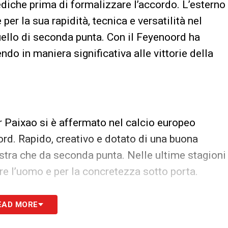
ediche prima di formalizzare l’accordo. L’esterno
 per la sua rapidità, tecnica e versatilità nel
 quello di seconda punta. Con il Feyenoord ha
ndo in maniera significativa alle vittorie della
or Paixao si è affermato nel calcio europeo
ord. Rapido, creativo e dotato di una buona
nistra che da seconda punta. Nelle ultime stagioni
re l’uomo e per la concretezza sotto porta.
i
EAD MORE
gor Paixao è stato al centro dell’interesse di