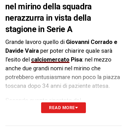
nel mirino della squadra
nerazzurra in vista della
stagione in Serie A
Grande lavoro quello di
Giovanni Corrado e
Davide Vaira
per poter chiarire quale sarà
l’esito del
calciomercato
Pisa
: nel mezzo
anche due grandi nomi nel mirino che
potrebbero entusiasmare non poco la piazza
toscana dopo 34 anni di paziente attesa.
Secondo quanto riportato dal
READ MORE
SportQuotidiano.net, ci sono due nomi nel
mirino del calciomercato Pisa:
Alessio
Zerbin, ala 26enne di proprietà del Napoli
e