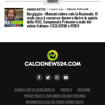
VIDEO
6 giorni ago
Alberto Petrosilli
HANNO DETTO
Bargiggia: «Mancini voleva solo la Nazionale. Vi
svelo cosa è successo davvero dietro le quinte
della FIGC. Campionato Primavera male del
calcio italiano» ESCLUSIVA e VIDEO
SCARICA L’APP DI CALCIO NEWS 24
CONTATTI
REDAZIONE
PRIVACY POLICY E TRATTAMENTO DEI DATI PERSONALI
INFORMATIVA ESTESA SUI COOKIE (COOKIE POLICY)