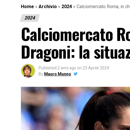
Home
»
Archivio
»
2024
»
Calciomercato Roma, in chi
2024
Calciomercato Ro
Dragoni: la situa
Published
2 anni ago
on
23 Aprile 2024
By
Mauro Munno