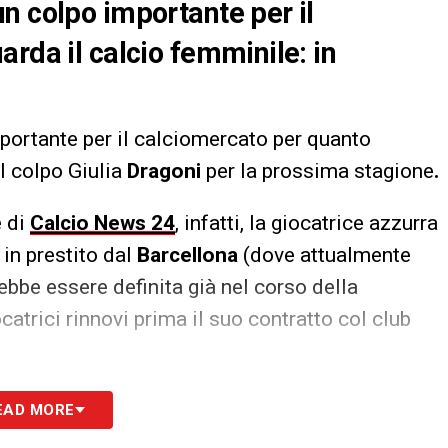
n colpo importante per il
rda il calcio femminile: in
portante per il calciomercato per quanto
il colpo Giulia
Dragoni
per la prossima stagione
.
e di
Calcio News 24
, infatti, la giocatrice azzurra
 in prestito dal
Barcellona
(dove attualmente
ebbe essere definita già nel corso della
atrici rinnovi prima il suo contratto col club
S
EAD MORE