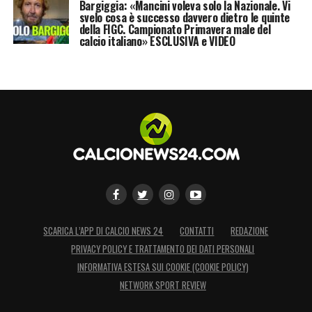
Bargiggia: «Mancini voleva solo la Nazionale. Vi
svelo cosa è successo davvero dietro le quinte
della FIGC. Campionato Primavera male del
calcio italiano» ESCLUSIVA e VIDEO
SCARICA L’APP DI CALCIO NEWS 24
CONTATTI
REDAZIONE
PRIVACY POLICY E TRATTAMENTO DEI DATI PERSONALI
INFORMATIVA ESTESA SUI COOKIE (COOKIE POLICY)
NETWORK SPORT REVIEW