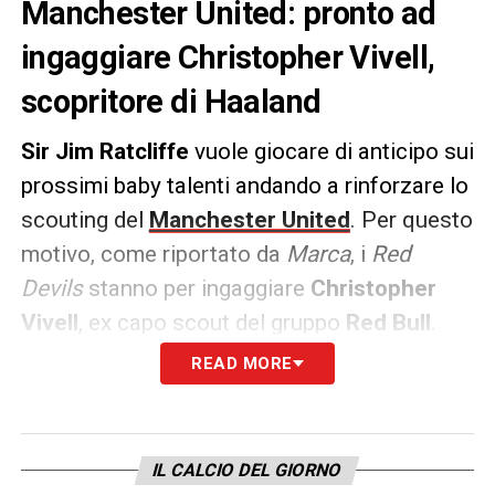
Manchester United: pronto ad
ingaggiare Christopher Vivell,
scopritore di Haaland
Sir Jim Ratcliffe
vuole giocare di anticipo sui
prossimi baby talenti andando a rinforzare lo
scouting del
Manchester United
. Per questo
motivo, come riportato da
Marca
, i
Red
Devils
stanno per ingaggiare
Christopher
Vivell
, ex capo scout del gruppo
Red Bull
.
READ MORE
Considerato uno dei
migliori scout in
circolazione
, tra i calciatori che
recentemente ha scoperto ci sono:
IL CALCIO DEL GIORNO
Upamecano
,
Gvardiol
,
Szoboszlai
,
Sesko
e
Ha